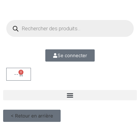
Se connecter
0
--
< Retour en arrière