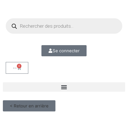
Se connecter
0
--
< Retour en arrière