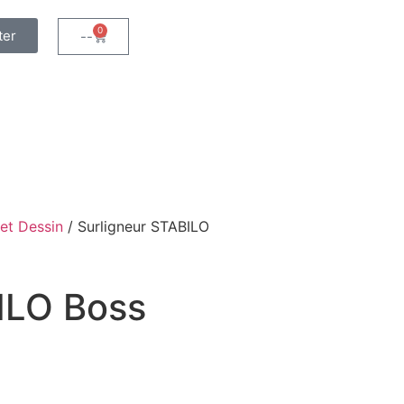
0
ter
--
 et Dessin
/ Surligneur STABILO
ILO Boss