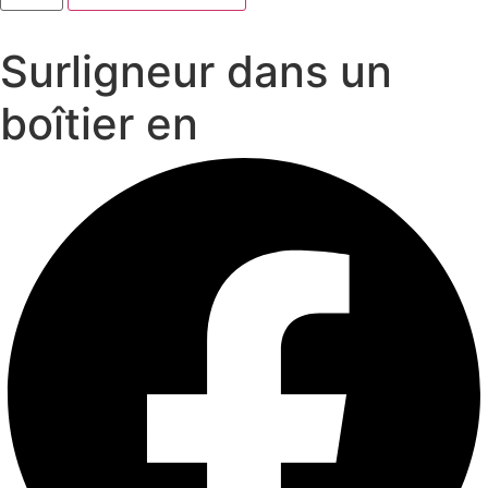
Surligneur
dans
un
Surligneur dans un
boîtier
en
boîtier en