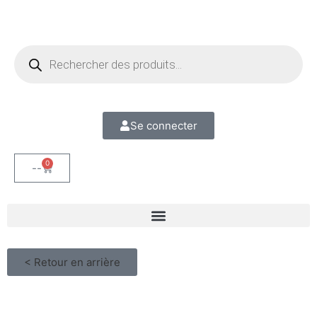
Se connecter
0
--
< Retour en arrière