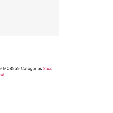
59
MO8959
Categories
Sacs
out