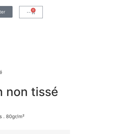
0
ter
--
é
 non tissé
s . 80gr/m²