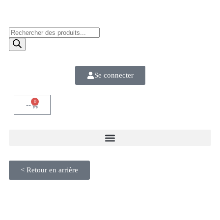
Se connecter
0
--
< Retour en arrière