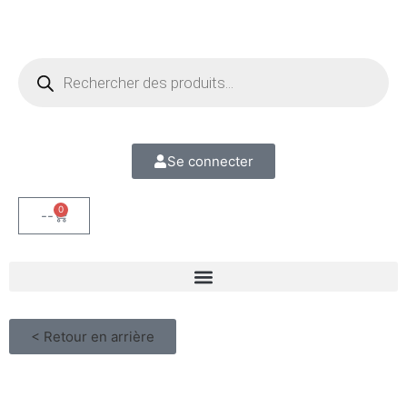
Se connecter
0
--
< Retour en arrière