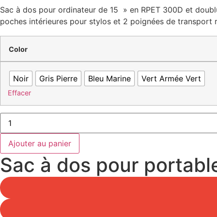
Sac à dos pour ordinateur de 15 » en RPET 300D et doubl
poches intérieures pour stylos et 2 poignées de transport 
Color
Noir
Gris Pierre
Bleu Marine
Vert Armée Vert
Effacer
quantité
de
Sac
à
Ajouter au panier
dos
pour
Sac à dos pour portabl
portable
de
15"