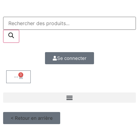
Se connecter
0
--
< Retour en arrière