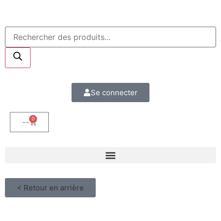
Se connecter
0
--
< Retour en arrière