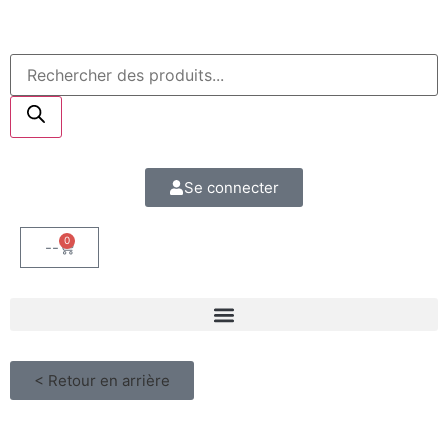
Se connecter
0
--
< Retour en arrière