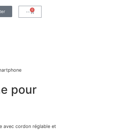
0
ter
--
martphone
e pour
e avec cordon réglable et