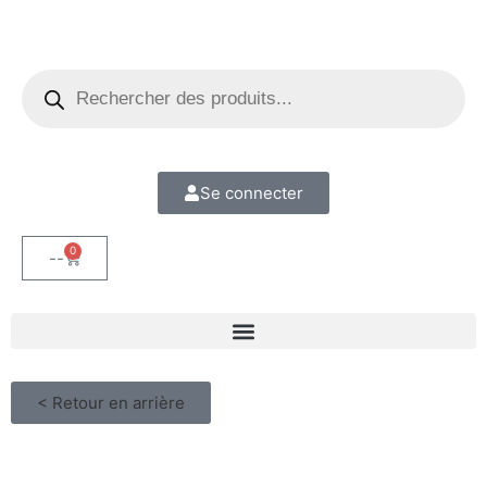
Se connecter
0
--
< Retour en arrière