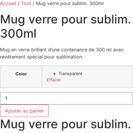
Accueil
/
Tout
/ Mug verre pour sublim. 300ml
Mug verre pour sublim.
300ml
Mug en verre brillant d’une contenance de 300 ml avec
revêtement spécial pour sublimation.
Transparent
Color
Effacer
quantité
de
Mug
verre
Ajouter au panier
pour
sublim.
Mug verre pour sublim.
300ml