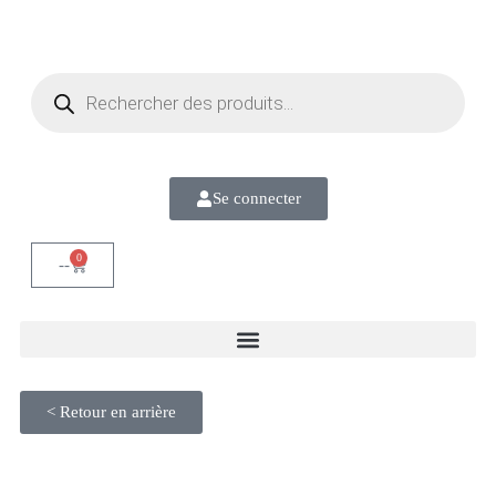
Se connecter
0
--
< Retour en arrière