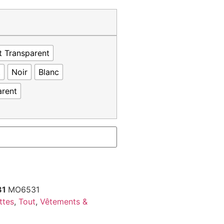
t Transparent
t
Noir
Blanc
arent
31
MO6531
ttes
,
Tout
,
Vêtements &