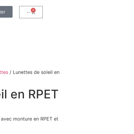
0
ter
--
ttes
/ Lunettes de soleil en
il en RPET
es avec monture en RPET et