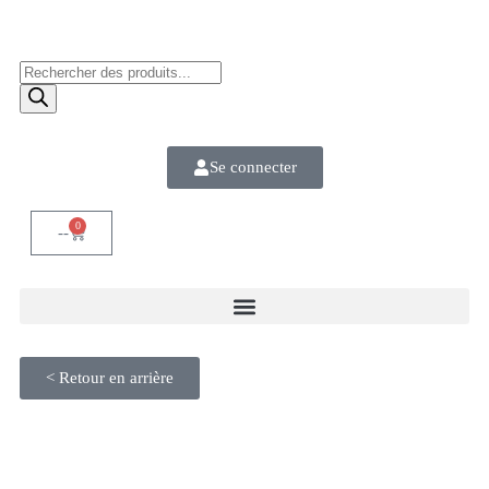
Se connecter
0
--
< Retour en arrière