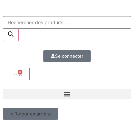
Se connecter
0
--
< Retour en arrière