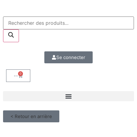
Se connecter
0
--
< Retour en arrière