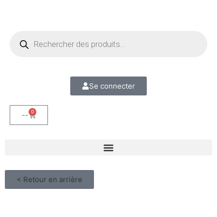
Se connecter
0
--
< Retour en arrière