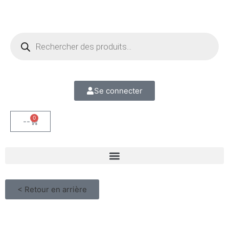
Se connecter
0
--
< Retour en arrière