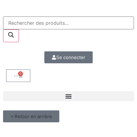
Se connecter
0
--
< Retour en arrière