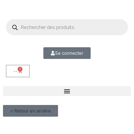
Se connecter
0
--
< Retour en arrière