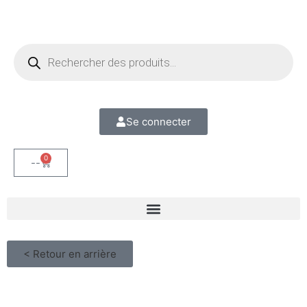
Se connecter
0
--
< Retour en arrière