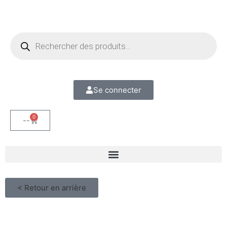
Se connecter
0
--
< Retour en arrière