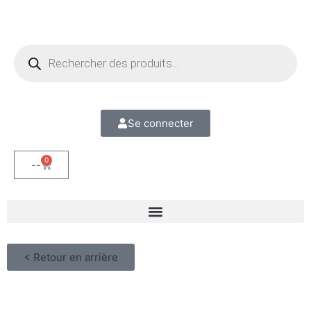
Se connecter
0
--
< Retour en arrière