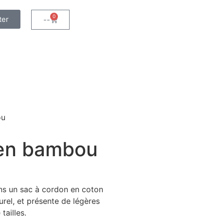
0
ter
--
ou
 en bambou
ns un sac à cordon en coton
rel, et présente de légères
tailles.